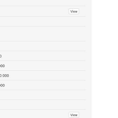
View
0
000
0 000
000
View