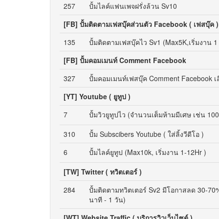
257
ปั้มไลค์แฟนเพจฝรั่งล้วน Sv10
[FB] ปั้มติดตามเฟสบุ๊คส่วนตัว Facebook ( เฟสบุ๊ค )
135
ปั้มติดตามเฟสบุ๊คไว Sv1 (Max5K,เริ่มงาน 1 
[FB] ปั้มคอมเมนท์ Comment Facebook
327
ปั้มคอมเมนท์เฟสบุ๊ค Comment Facebook เล
[YT] Youtube ( ยูทูป )
7
ปั้มวิวยูทูปไว (จำนวนเต็มห้ามมีเศษ เช่น 10
310
ปั้ม Subscibers Youtube ( ใส่ลิ้งวีดีโอ )
6
ปั้มไลค์ยูทูป (Max10k, เริ่มงาน 1-12Hr )
[TW] Twitter ( ทวิตเตอร์ )
284
ปั้มติดตามทวิตเตอร์ Sv2 มีโอกาสลด 30-70%
นาที - 1 วัน)
[WT] Website Traffic ( บริการวิวเว็บไซต์ )