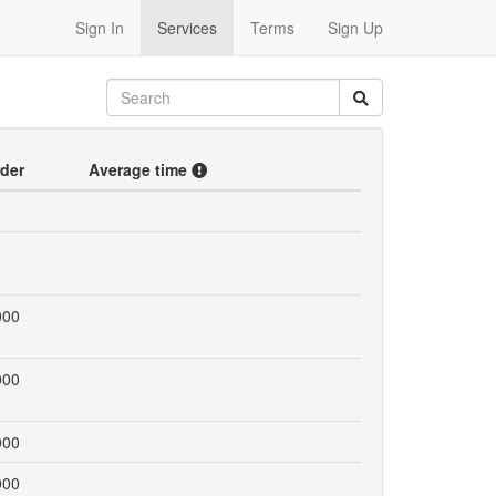
Sign In
Services
Terms
Sign Up
der
Average time
000
000
000
000